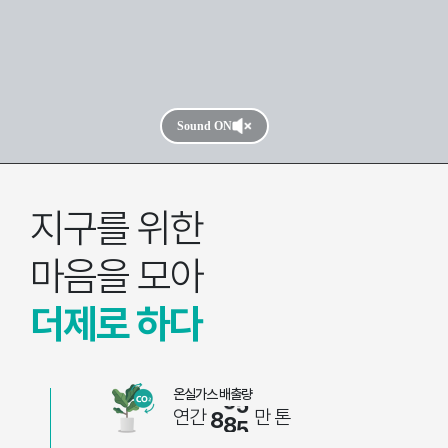
Sound ON
지구를 위한
마음을 모아
더제로 하다
온실가스 배출량
연간
만 톤
8
8
5