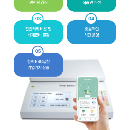
원천량 감소
식습관 개선
03
04
잔반처리 비용 및
효율적인
식재료비 절감
식단 운영
05
함께 ESG실천
기업가치 상승